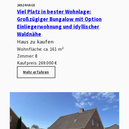
26524 HAGE
Viel Platz in bester Wohnlage:
Großzügiger Bungalow mit Option
Einliegerwohnung und idyllischer
Waldnähe
Haus zu kaufen
Wohnfläche: ca. 161 m²
Zimmer: 8
Kaufpreis: 269.000 €
Mehr erfahren