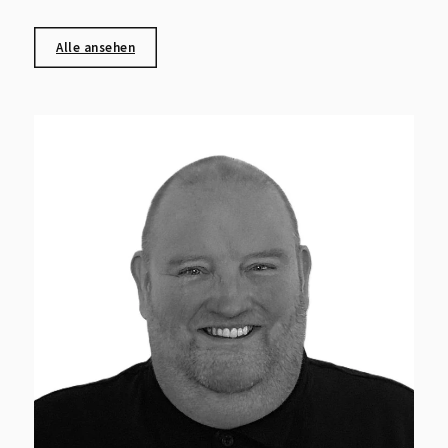
Alle ansehen
A
+
i