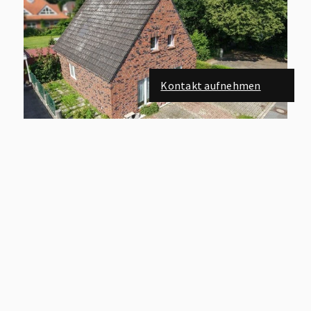
Kontakt aufnehmen
26506 NORDEN
Ruhige Bestlage direkt am Schwanenteich – Sanierungsbedürftiges Wohnhaus für Handwerker
Haus zu kaufen
Wohnfläche: ca. 120 m²
Zimmer: 6
Kaufpreis: 179.000 €
Mehr erfahren