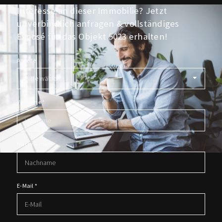
Interesse an dieser Immobilie? Jetzt
unverbindlich anfragen & vollständiges
Exposé für das Objekt 5023 erhalten!
Anrede
Vorname
*
Nachname
*
E-Mail
*